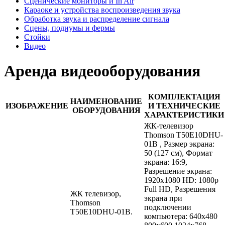
Сценические мониторы и In Air
Караоке и устройства воспроизведения звука
Обработка звука и распределение сигнала
Сцены, подиумы и фермы
Стойки
Видео
Аренда видеооборудования
КОМПЛЕКТАЦИЯ
НАИМЕНОВАНИЕ
ИЗОБРАЖЕНИЕ
И ТЕХНИЧЕСКИЕ
ОБОРУДОВАНИЯ
ХАРАКТЕРИСТИКИ
ЖК-телевизор
Thomson T50E10DHU-
01B , Размер экрана:
50 (127 см), Формат
экрана: 16:9,
Разрешение экрана:
1920x1080 HD: 1080p
Full HD, Разрешения
ЖК телевизор,
экрана при
Thomson
подключении
T50E10DHU-01B.
компьютера: 640x480