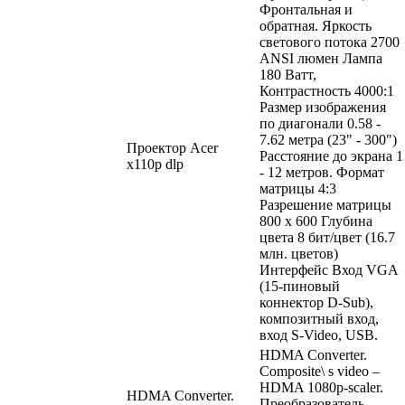
Фронтальная и
обратная. Яркость
светового потока 2700
ANSI люмен Лампа
180 Ватт,
Контрастность 4000:1
Размер изображения
по диагонали 0.58 -
7.62 метра (23" - 300")
Проектор Acer
Расстояние до экрана 1
x110p dlp
- 12 метров. Формат
матрицы 4:3
Разрешение матрицы
800 x 600 Глубина
цвета 8 бит/цвет (16.7
млн. цветов)
Интерфейс Вход VGA
(15-пиновый
коннектор D-Sub),
композитный вход,
вход S-Video, USB.
HDMA Converter.
Composite\ s video –
HDMA 1080p-scaler.
HDMA Converter.
Преобразователь