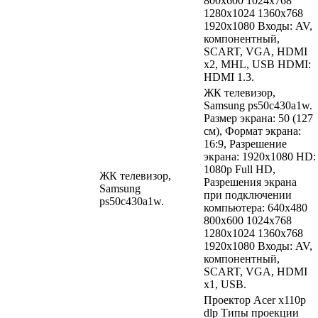
800x600 1024x768
1280x1024 1360x768
1920x1080 Входы: AV,
компонентный,
SCART, VGA, HDMI
x2, MHL, USB HDMI:
HDMI 1.3.
ЖК телевизор,
Samsung ps50c430a1w.
Размер экрана: 50 (127
см), Формат экрана:
16:9, Разрешение
экрана: 1920x1080 HD:
1080p Full HD,
ЖК телевизор,
Разрешения экрана
Samsung
при подключении
ps50c430a1w.
компьютера: 640x480
800x600 1024x768
1280x1024 1360x768
1920x1080 Входы: AV,
компонентный,
SCART, VGA, HDMI
x1, USB.
Проектор Acer x110p
dlp Типы проекции